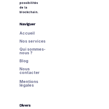
possibilités
de la
blockchain.
Naviguer
Accueil
Nos services
Qui sommes-
nous ?
Blog
Nous
contacter
Mentions
légales
Divers