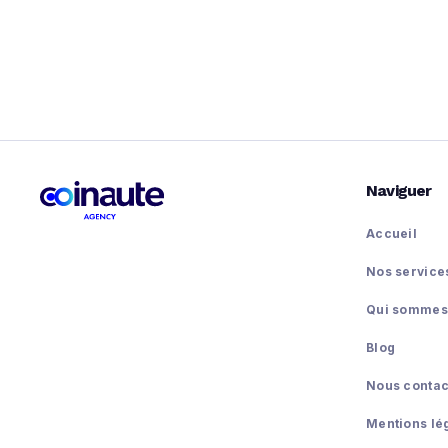
Naviguer
Accueil
Coinaute Agency est le Studio de
transformation Web3 qui vous permet de
Nos service
bénéficier des possibilités de la
blockchain.
Qui sommes
Blog
Nous contac
Mentions lé