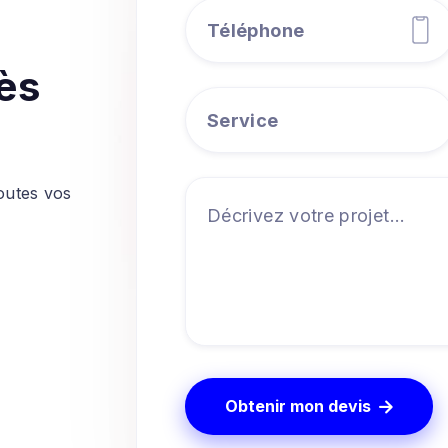
ès
outes vos
