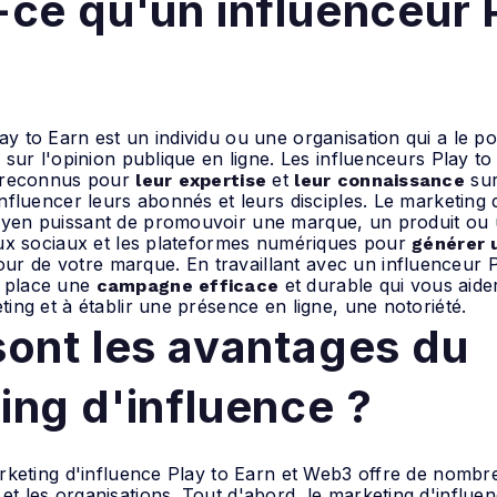
-ce qu'un influenceur 
ay to Earn est un individu ou une organisation qui a le p
if sur l'opinion publique en ligne. Les influenceurs Play t
t reconnus pour
et
sur
leur expertise
leur connaissance
influencer leurs abonnés et leurs disciples. Le marketing 
oyen puissant de promouvoir une marque, un produit ou 
eaux sociaux et les plateformes numériques pour
générer 
ur de votre marque. En travaillant avec un influenceur 
 place une
et durable qui vous aide
campagne efficace
ting et à établir une présence en ligne, une notoriété.
sont les avantages du
ing d'influence ?
marketing d'influence Play to Earn et Web3 offre de nomb
et les organisations. Tout d'abord, le marketing d'influe