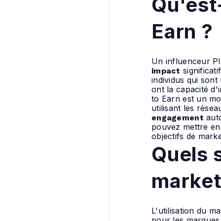
Qu'est
Earn ?
Un influenceur Pl
significat
impact
individus qui son
ont la capacité d'
to Earn est un m
utilisant les rés
auto
engagement
pouvez mettre en
objectifs de marke
Quels 
market
L'utilisation du 
pour les marques 