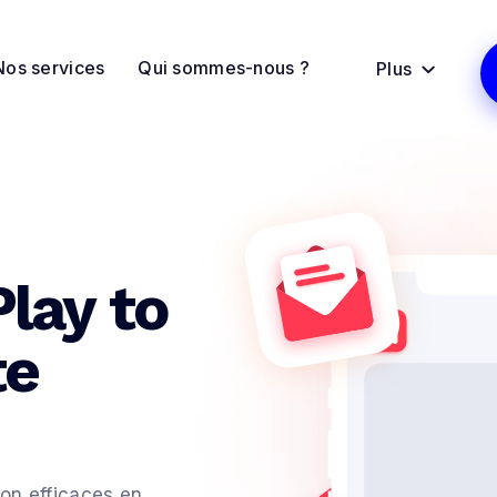
Nos services
Qui sommes-nous ?
Plus

Play to
te
on efficaces en