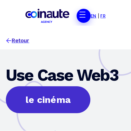
EN
|
FR
Retour
Use Case Web3
le cinéma