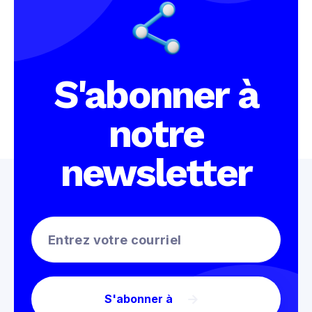
S'abonner à
notre
newsletter
