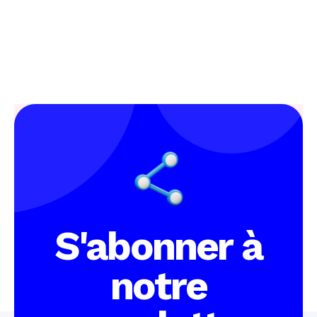
motive !
S'abonner à
notre