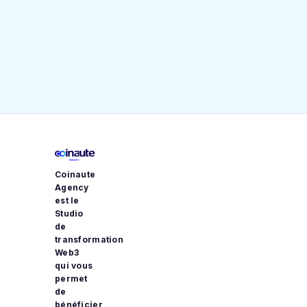
de contenus de marque ? Analyse des limites et
opportunités de l’IA
Coinaute
Agency
est le
Studio
de
transformation
Web3
qui vous
permet
de
bénéficier