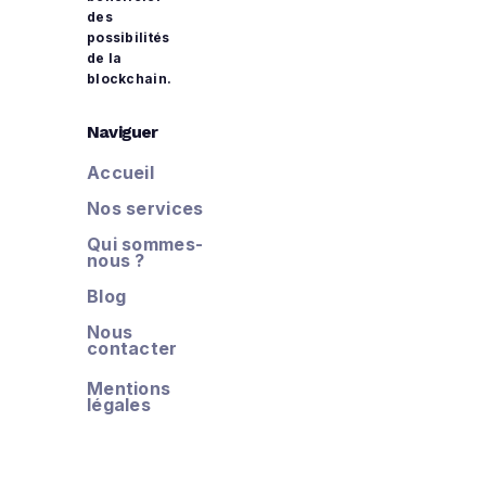
des
possibilités
de la
blockchain.
Naviguer
Accueil
Nos services
Qui sommes-
nous ?
Blog
Nous
contacter
Mentions
légales