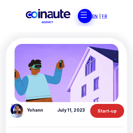
EN
|
FR
Yohann
July 11, 2023
Start-up