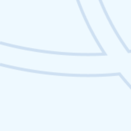
Netlinking Web3 : les meilleures stratégies de
backlinks dans la crypto
IA
Ce que l’IA générative peut
(et ne peut pas) faire pour
une marque
L’IA générative révolutionne-t-elle la production