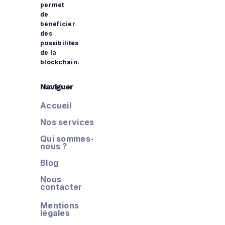
permet
de
bénéficier
des
possibilités
de la
blockchain.
Naviguer
Accueil
Nos services
Qui sommes-
nous ?
Blog
Nous
contacter
Mentions
légales