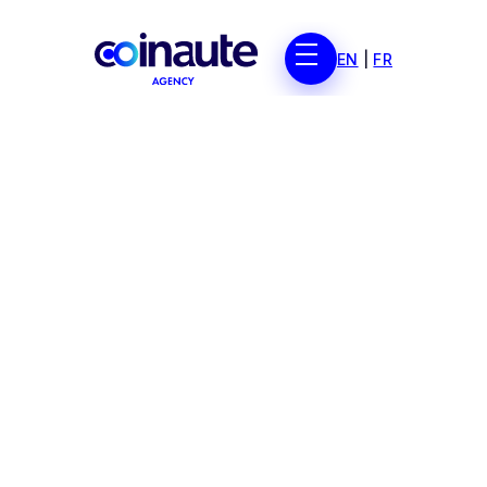
EN
|
FR
IA
UX Web3
Start-up
Astuces
SEO
Croissance Web3
Médias sociaux